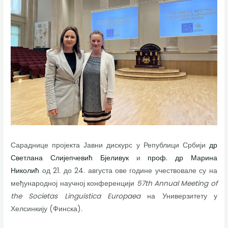
Сараднице пројекта Јавни дискурс у Републици Србији
др
Светлана Слијепчевић Бјеливук
и
проф. др Марина
Николић
од 21. до 24. августа ове године учествовале су на
међународној научној конференцији
57th Annual Meeting of
the Societas Linguistica Europaea
на Универзитету у
Хелсинкију (Финска).