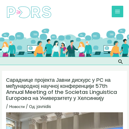
Пређи
Post
MAI
на
navigation
MEN
садржај
Прет
Сараднице пројекта Јавни дискурс у РС на
међународној научној конференцији 57th
Annual Meeting of the Societas Linguistica
Europaea на Универзитету у Хелсинкију
/
Новости
/ Од:
javnidis