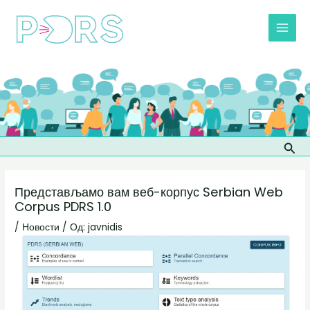
Пређи
Post
MAI
на
navigation
MEN
садржај
Прет
Представљамо вам веб-корпус Serbian Web
Corpus PDRS 1.0
/
Новости
/ Од:
javnidis