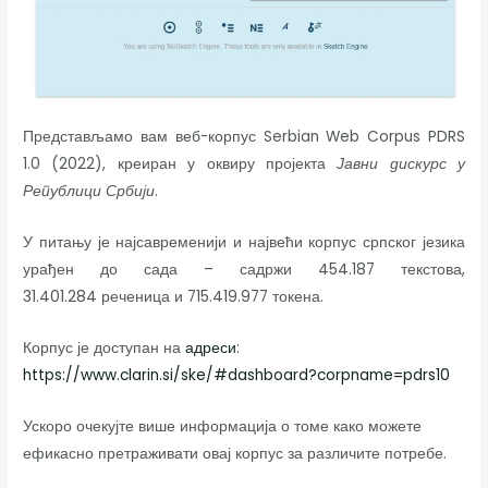
Представљамо вам веб-корпус
Serbian Web Corpus PDRS
1.0 (2022)
,
креиран у оквиру пројекта
Јавни дискурс у
Републици Србији
.
У питању је најсавременији и највећи корпус српског језика
урађен до сада – садржи
454
.
187
текстова
,
31
.
401
.
284
реченица и
715
.
419
.
977
токена.
Корпус је доступан на
адреси
:
https://www.clarin.si/ske/#dashboard?corpname=pdrs10
Ускоро очекујте више информација о томе како можете
ефикасно претраживати овај корпус за различите потребе.