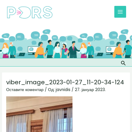
Пређи
Post
MAI
на
navigation
MEN
садржај
Прет
viber_image_2023-01-27_11-20-34-124
Оставите коментар
/ Од:
javnidis
/
27. јануар 2023.