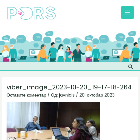
Пређи
Post
MAI
на
navigation
MEN
садржај
Прет
viber_image_2023-10-20_19-17-18-264
Оставите коментар
/ Од:
javnidis
/
20. октобар 2023.