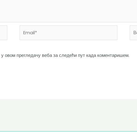
Email*
Ве
мес
о у овом прегледачу веба за следећи пут када коментаришем.