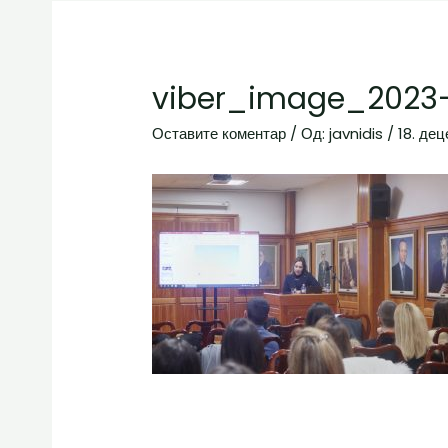
viber_image_2023-
Оставите коментар
/ Од:
javnidis
/
18. де