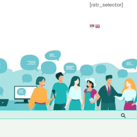
[rstr_selector]
Претр